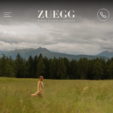
Chalet Zuegg
Wohnen
Alpine Cuisine
Events
Erleben
Lage auf 1820m
Ski in / Ski out
Wandern