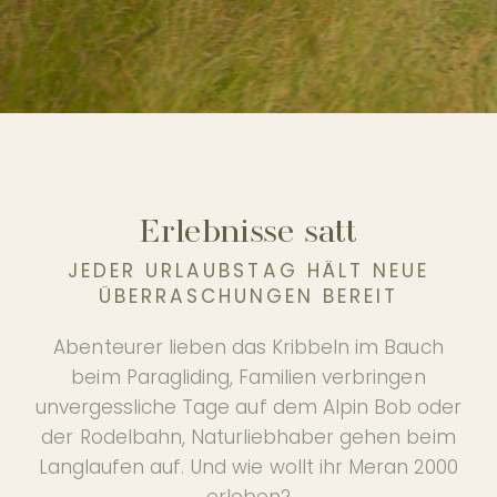
Biken
Weitere Aktivitäten
Kurstadt Meran
FOTOGALERIE
Erlebnisse satt
UNSER PARTNERHOTEL
JEDER URLAUBSTAG HÄLT NEUE
ÜBERRASCHUNGEN BEREIT
Abenteurer lieben das Kribbeln im Bauch
DE
beim Paragliding, Familien verbringen
unvergessliche Tage auf dem Alpin Bob oder
der Rodelbahn, Naturliebhaber gehen beim
Langlaufen auf. Und wie wollt ihr Meran 2000
erleben?