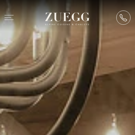
Chalet Zuegg
Wohnen
Alpine Cuisine
Restaurant
Genusskonzept
Events
Erleben