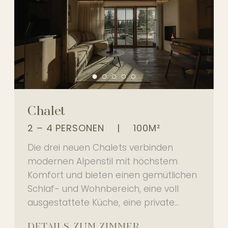
Chalet
2 – 4 PERSONEN
|
100M²
Die drei neuen Chalets verbinden
modernen Alpenstil mit höchstem
Komfort und bieten einen gemütlichen
Schlaf- und Wohnbereich, eine voll
ausgestattete Küche, eine private...
DETAILS ZUM ZIMMER