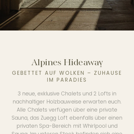
Erleben
FOTOGALERIE
UNSER PARTNERHOTEL
Alpines Hideaway
GEBETTET AUF WOLKEN – ZUHAUSE
DE
IM PARADIES
3 neue, exklusive Chalets und 2 Lofts in
nachhaltiger Holzbauweise erwarten euch.
Alle Chalets verfügen über eine private
Sauna, das Zuegg Loft ebenfalls über einen
privaten Spa-Bereich mit Whirlpool und
Sauna. Im unteren Stock befinden sich eine