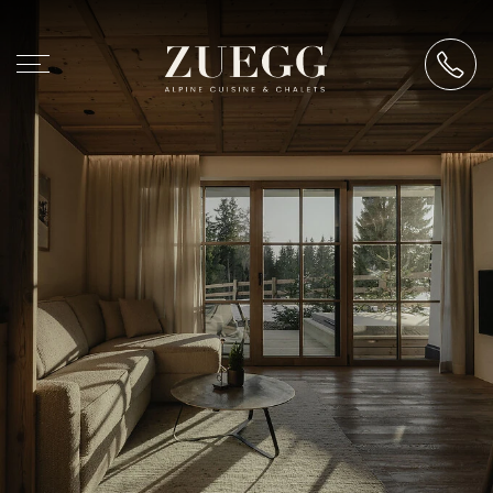
Chalet Zuegg
Wohnen
Unsere Unterkünfte
Verpflegung
Premium Services
Good to know
Alpine Cuisine
Events